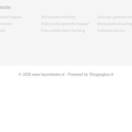
rieën
eedschappen
Werkplaatsinrichting
Speciale-gereedsch
leutels
Elektrische-gereedschappen
Werkplaatsuitrusting
iek
Persoonlijke-bescherming
Kalibratieservice
© 2026 www.hazetdealer.nl - Powered by Shoppagina.nl