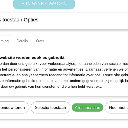
IN WINKELWAGEN
 toestaan Opties
Specificaties
Productcode
2225-27H
Omschrijving
EAN code
4000896097081
mming
Details
Over
Productcode leverancier
2225-27H
Voor binnen-5-ster schroeven met tap
Zeskantaandrijving ISO 1173 C6,3 (1/4?)
website worden cookies gebruikt
Made in Germany
rden door ons gebruikt voor verkeersanalyse, het aanbieden van sociale med
n het personaliseren van informatie en advertenties. Daarnaast verlenen we o
vertentie- en analysepartners toegang tot informatie over hoe u onze site gebru
e informatie gebruiken in combinatie met andere gegevens die zij mogelijk 
door uw gebruik van hun diensten of die u hen hebt verstrekt.
opnieuw tonen
Selectie toestaan
Alles toestaan
Nee, niet 