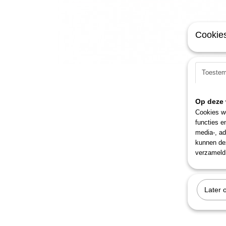
Cookies
Toeste
Op deze 
Cookies wo
functies e
media-, ad
kunnen dez
verzameld 
Later 