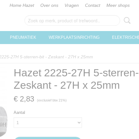
Home Hazet
Over ons
Vragen
Contact
Meer shops
PNEUMATIEK
WERKPLAATSINRICHTING
ELEKTRISCH
2225-27H 5-sterren-bit - Zeskant - 27H x 25mm
Hazet 2225-27H 5-sterren-b
Zeskant - 27H x 25mm
€ 2,83
(exclusief btw 21%)
Aantal