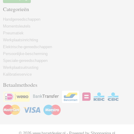
Categorieën
Handgereedschappen
Momentsleutels
Pneumatiek
Werkplaatsinrichting
Elektrische-gereedschappen
Persoonlijke-bescherming
Speciale-gereedschappen
Werkplaatsuitrusting
Kalibratieservice
Betaalmethodes
© 2026 www.hazetdealer.nl - Powered by Shoppagina.nl