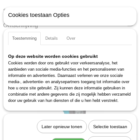
Specificaties
Cookies toestaan Opties
Productcode
Omschrijving
2151
EAN code
Lokaliseren van defecte onderdelen
Toestemming
Details
Over
4000896013043
bijv. Assen, lagers en aandrijvingen
Productcode leverancier
Membraan met goede overdracht
2151
Op deze website worden cookies gebruikt
Stelen punt 180 mm
Cookies worden door ons gebruikt voor verkeersanalyse, het
Made in Germany
aanbieden van sociale media-functies en het personaliseren van
informatie en advertenties. Daarnaast verlenen we onze sociale
Ook interessant
media-, advertentie- en analysepartners toegang tot informatie over
hoe u onze site gebruikt. Zij kunnen deze informatie gebruiken in
combinatie met andere gegevens die zij mogelijk hebben verzameld
door uw gebruik van hun diensten of die u hen hebt verstrekt.
Later opnieuw tonen
Selectie toestaan