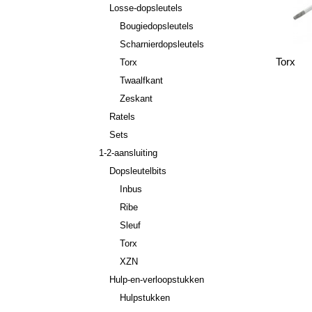
Losse-dopsleutels
Bougiedopsleutels
Scharnierdopsleutels
Torx
Torx
Twaalfkant
Zeskant
Ratels
Sets
1-2-aansluiting
Dopsleutelbits
Inbus
Ribe
Sleuf
Torx
XZN
Hulp-en-verloopstukken
Hulpstukken