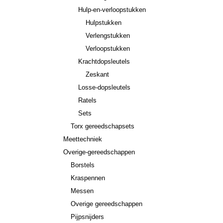
Hulp-en-verloopstukken
Hulpstukken
Verlengstukken
Verloopstukken
Krachtdopsleutels
Zeskant
Losse-dopsleutels
Ratels
Sets
Torx gereedschapsets
Meettechniek
Overige-gereedschappen
Borstels
Kraspennen
Messen
Overige gereedschappen
Pijpsnijders