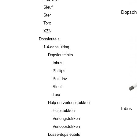
Sleuf
Dopsch
Ster
Torx
XZN
Dopsleutels
1-4-aansluiting
Dopsleutelbits
Inbus
Phillips
Pozidriv
Sleuf
Torx
Hulp-en-verloopstukken
Inbus
Hulpstukken
Verlengstukken
Verloopstukken
Losse-dopsleutels