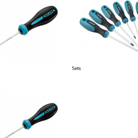
v
Sets