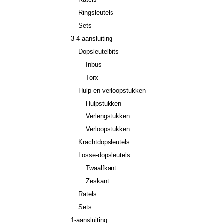
Ringsleutels
Sets
3-4-aansluiting
Dopsleutelbits
Inbus
Torx
Hulp-en-verloopstukken
Hulpstukken
Verlengstukken
Verloopstukken
Krachtdopsleutels
Losse-dopsleutels
Twaalfkant
Zeskant
Ratels
Sets
1-aansluiting