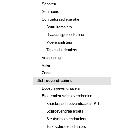
Scharen
Schrapers
Schroefdraadreparatie
Boutuitdraaiers
Draadsnijgereedschap
Moerensplijters
Tapeinduitdraaiers
Verspaning
Vijlen
Zagen
Schroevendraaiers
Dopschroevendraaiers
Electronica-schroevendraaiers
Kruiskopschroevendraaiers PH
Schroevendraaiersets
Sleufschroevendraaiers
Torx schroevendraaiers