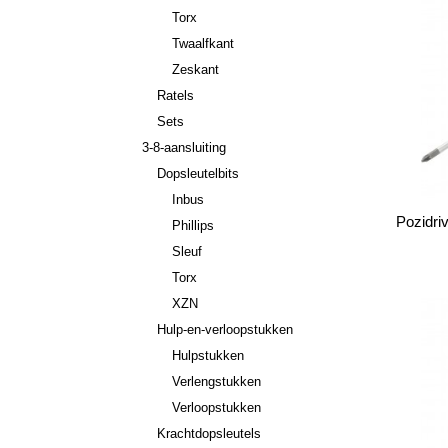
Torx
Twaalfkant
Zeskant
Ratels
Sets
3-8-aansluiting
Dopsleutelbits
Inbus
Pozidri
Phillips
Sleuf
Torx
XZN
Hulp-en-verloopstukken
Hulpstukken
Verlengstukken
Verloopstukken
Krachtdopsleutels