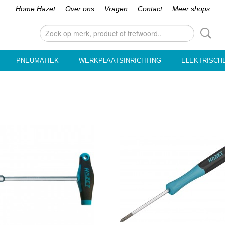
Home Hazet
Over ons
Vragen
Contact
Meer shops
PNEUMATIEK
WERKPLAATSINRICHTING
ELEKTRISCH