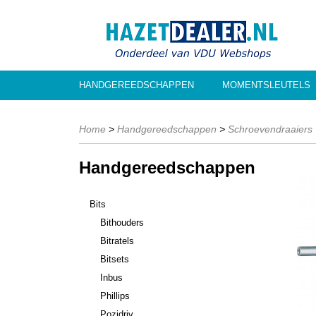
HANDGEREEDSCHAPPEN
MOMENTSLEUTELS
Home
>
Handgereedschappen
>
Schroevendraaiers
Handgereedschappen
Bits
Bithouders
Bitratels
Bitsets
Inbus
Phillips
Pozidriv