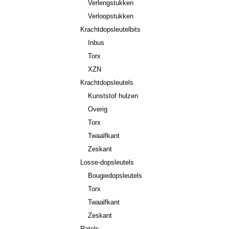
Verlengstukken
Verloopstukken
Krachtdopsleutelbits
Inbus
Torx
XZN
Krachtdopsleutels
Kunststof hulzen
Overig
Torx
Twaalfkant
Zeskant
Losse-dopsleutels
Bougiedopsleutels
Torx
Twaalfkant
Zeskant
Ratels