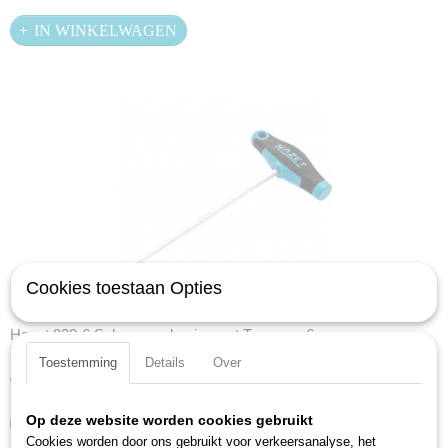
IN WINKELWAGEN
Cookies toestaan Opties
Hazet 828-6 Schroevendraaier met T-greep - 6mm
ZeskantklingErgonmische…
Toestemming
Details
Over
€ 8,87
Op deze website worden cookies gebruikt
IN WINKELWAGEN
Cookies worden door ons gebruikt voor verkeersanalyse, het