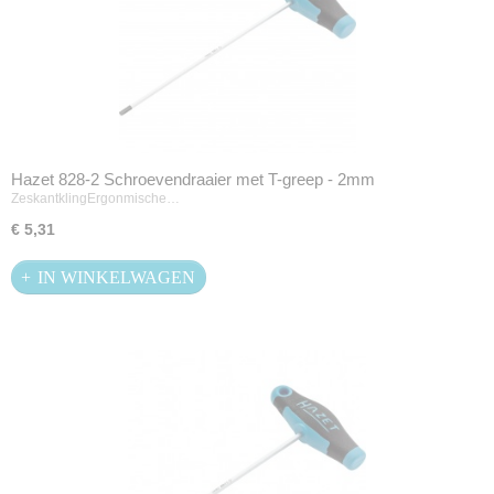
Hazet 828-2 Schroevendraaier met T-greep - 2mm
ZeskantklingErgonmische…
€ 5,31
IN WINKELWAGEN