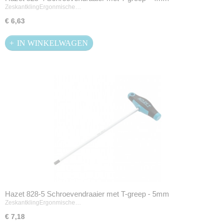
ZeskantklingErgonmische…
€ 6,63
IN WINKELWAGEN
Hazet 828-5 Schroevendraaier met T-greep - 5mm
ZeskantklingErgonmische…
€ 7,18