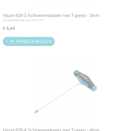
Hazet 828-3 Schroevendraaier met T-greep - 3mm
ZeskantklingErgonmische…
€ 5,54
IN WINKELWAGEN
Hazet 828-4 Schroevendraaier met T-greep - 4mm