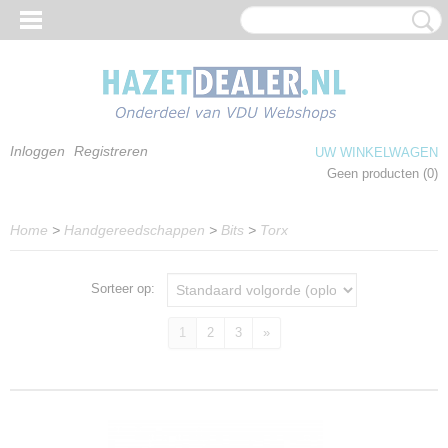
Inloggen
Registreren
UW WINKELWAGEN
Geen producten
(0)
Home
>
Handgereedschappen
>
Bits
>
Torx
Sorteer op:
1
2
3
»