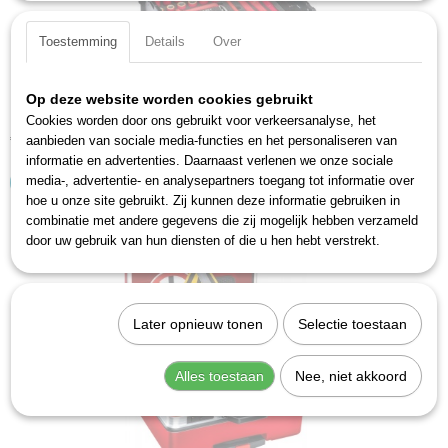
Toestemming
Details
Over
Op deze website worden cookies gebruikt
Hazet 150/39 Gereedschapskoffer
Cookies worden door ons gebruikt voor verkeersanalyse, het
€ 987,38
aanbieden van sociale media-functies en het personaliseren van
informatie en advertenties. Daarnaast verlenen we onze sociale
media-, advertentie- en analysepartners toegang tot informatie over
IN WINKELWAGEN
hoe u onze site gebruikt. Zij kunnen deze informatie gebruiken in
combinatie met andere gegevens die zij mogelijk hebben verzameld
door uw gebruik van hun diensten of die u hen hebt verstrekt.
Later opnieuw tonen
Selectie toestaan
Alles toestaan
Nee, niet akkoord