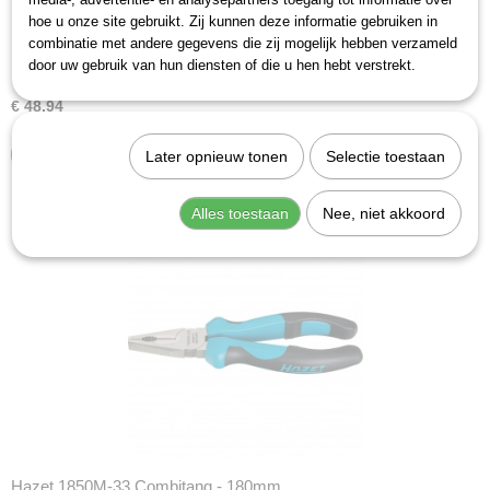
hoe u onze site gebruikt. Zij kunnen deze informatie gebruiken in
combinatie met andere gegevens die zij mogelijk hebben verzameld
Hazet 1850-33 Combitang - 190mm
door uw gebruik van hun diensten of die u hen hebt verstrekt.
Inductief gehard snijvlak met facetHardheid van de…
€ 48,94
IN WINKELWAGEN
Later opnieuw tonen
Selectie toestaan
Alles toestaan
Nee, niet akkoord
Hazet 1850M-33 Combitang - 180mm