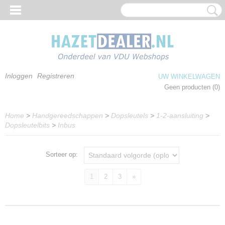
Inloggen
Registreren
UW WINKELWAGEN
Geen producten
(0)
Home
>
Handgereedschappen
>
Dopsleutels
>
1-2-aansluiting
>
Dopsleutelbits
>
Inbus
Sorteer op:
1
2
3
»