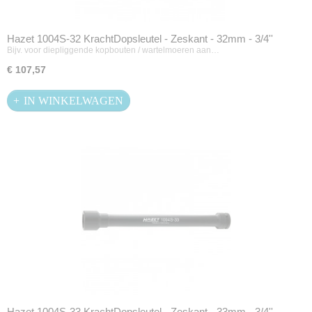
Hazet 1004S-32 KrachtDopsleutel - Zeskant - 32mm - 3/4''
Bijv. voor diepliggende kopbouten / wartelmoeren aan…
€ 107,57
IN WINKELWAGEN
Hazet 1004S-33 KrachtDopsleutel - Zeskant - 33mm - 3/4''