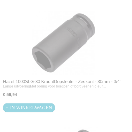
Hazet 1000SLG-30 KrachtDopsleutel - Zeskant - 30mm - 3/4''
Lange uitvoeringMet boring voor borgpen of borgveer en gleuf…
€ 59,94
IN WINKELWAGEN