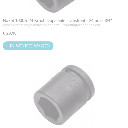
Hazet 1000S-24 KrachtDopsleutel - Zeskant - 24mm - 3/4''
Voor extreem hoge belastingenKorte uitvoeringMet boring voor…
€ 26,90
IN WINKELWAGEN