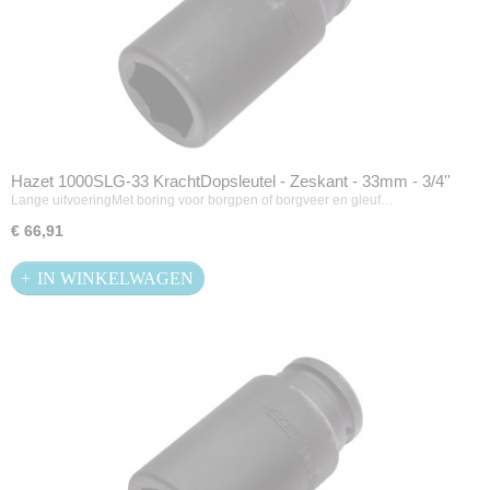
Hazet 1000SLG-33 KrachtDopsleutel - Zeskant - 33mm - 3/4''
Lange uitvoeringMet boring voor borgpen of borgveer en gleuf…
€ 66,91
IN WINKELWAGEN