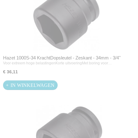
Hazet 1000S-34 KrachtDopsleutel - Zeskant - 34mm - 3/4''
Voor extreem hoge belastingenKorte uitvoeringMet boring voor…
€ 36,11
IN WINKELWAGEN