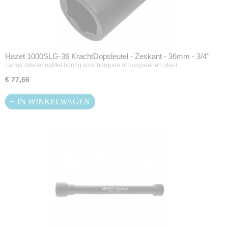
Hazet 1000SLG-36 KrachtDopsleutel - Zeskant - 36mm - 3/4''
Lange uitvoeringMet boring voor borgpen of borgveer en gleuf…
€ 77,66
IN WINKELWAGEN