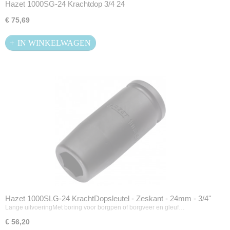
Hazet 1000SG-24 Krachtdop 3/4 24
€ 75,69
IN WINKELWAGEN
Hazet 1000SLG-24 KrachtDopsleutel - Zeskant - 24mm - 3/4''
Lange uitvoeringMet boring voor borgpen of borgveer en gleuf…
€ 56,20