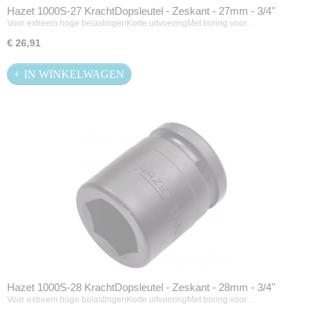
Hazet 1000S-27 KrachtDopsleutel - Zeskant - 27mm - 3/4''
Voor extreem hoge belastingenKorte uitvoeringMet boring voor…
€ 26,91
IN WINKELWAGEN
Hazet 1000S-28 KrachtDopsleutel - Zeskant - 28mm - 3/4''
Voor extreem hoge belastingenKorte uitvoeringMet boring voor…