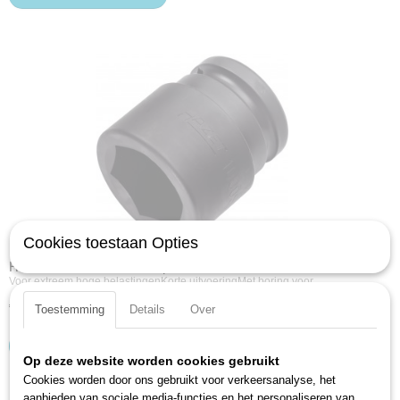
Cookies toestaan Opties
Hazet 1000S-32 KrachtDopsleutel - Zeskant - 32mm - 3/4''
Voor extreem hoge belastingenKorte uitvoeringMet boring voor…
€ 28,54
Toestemming
Details
Over
IN WINKELWAGEN
Op deze website worden cookies gebruikt
Cookies worden door ons gebruikt voor verkeersanalyse, het
aanbieden van sociale media-functies en het personaliseren van