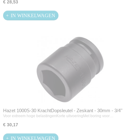
€ 28,53
IN WINKELWAGEN
Hazet 1000S-30 KrachtDopsleutel - Zeskant - 30mm - 3/4''
Voor extreem hoge belastingenKorte uitvoeringMet boring voor…
€ 30,17
IN WINKELWAGEN