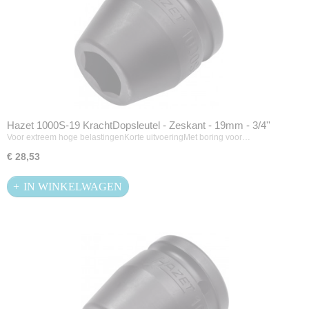
Hazet 1000S-19 KrachtDopsleutel - Zeskant - 19mm - 3/4''
Voor extreem hoge belastingenKorte uitvoeringMet boring voor…
€ 28,53
IN WINKELWAGEN