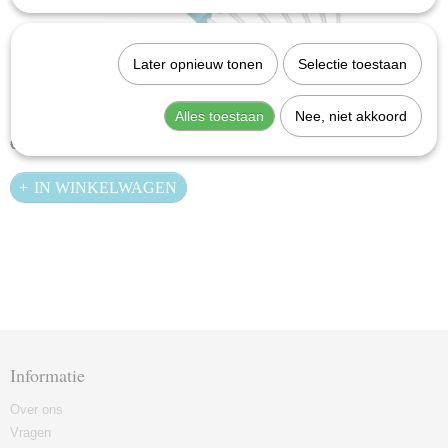
Later opnieuw tonen
Selectie toestaan
Hazet 811EL-T/7 Schroevendraaierset Torx
Alles toestaan
Nee, niet akkoord
€ 67,60
IN WINKELWAGEN
Informatie
Over ons
Vragen