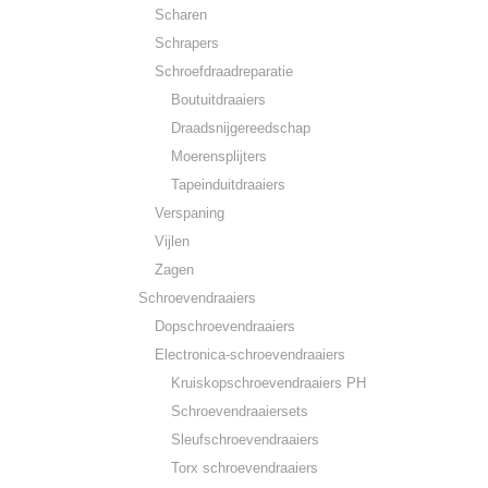
Scharen
Schrapers
Schroefdraadreparatie
Boutuitdraaiers
Draadsnijgereedschap
Moerensplijters
Tapeinduitdraaiers
Verspaning
Vijlen
Zagen
Schroevendraaiers
Dopschroevendraaiers
Electronica-schroevendraaiers
Kruiskopschroevendraaiers PH
Schroevendraaiersets
Sleufschroevendraaiers
Torx schroevendraaiers