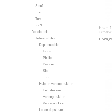
Sleuf
Ster
Torx
XZN
Hazet 1
Dopsleutels
Gemakkel
1-4-aansluiting
€ 526,2
Dopsleutelbits
Inbus
Phillips
Pozidriv
Sleuf
Torx
Hulp-en-verloopstukken
Hulpstukken
Verlengstukken
Verloopstukken
Losse-dopsleutels