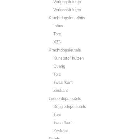
Verlengstukken
Verloopstukken
Krachtdopsleutelbits
Inbus
Torx
XZN
Krachtdopsleutels
Kunststof hulzen
Overig
Torx
Twaalfkant
Zeskant
Losse-dopsleutels
Bougiedopsleutels
Torx
Twaalfkant
Zeskant
Ratels