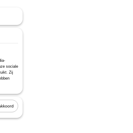
ia-
nze sociale
ikt. Zij
hebben
akkoord