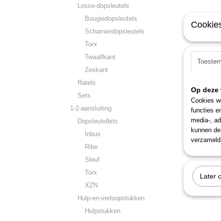
Losse-dopsleutels
Bougiedopsleutels
Cookies
Scharnierdopsleutels
Torx
Twaalfkant
Toeste
Zeskant
Ratels
Op deze 
Sets
Cookies wo
1-2-aansluiting
functies e
media-, ad
Dopsleutelbits
kunnen dez
Inbus
verzameld 
Ribe
Sleuf
Torx
Later 
XZN
Hulp-en-verloopstukken
Hulpstukken