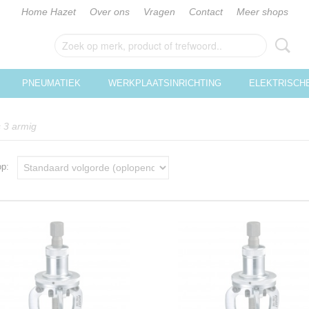
Home Hazet
Over ons
Vragen
Contact
Meer shops
PNEUMATIEK
WERKPLAATSINRICHTING
ELEKTRISCH
 3 armig
 op: