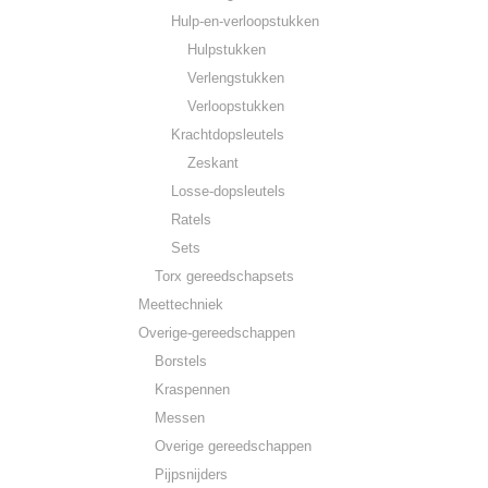
Hulp-en-verloopstukken
Hulpstukken
Verlengstukken
Verloopstukken
Krachtdopsleutels
Zeskant
Losse-dopsleutels
Ratels
Sets
Torx gereedschapsets
Meettechniek
Overige-gereedschappen
Borstels
Kraspennen
Messen
Overige gereedschappen
Pijpsnijders