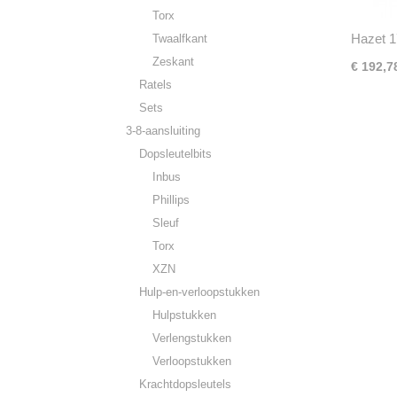
Torx
Hazet 1
Twaalfkant
Zeskant
€ 192,7
Ratels
Sets
3-8-aansluiting
Dopsleutelbits
Inbus
Phillips
Sleuf
Torx
XZN
Hulp-en-verloopstukken
Hulpstukken
Verlengstukken
Verloopstukken
Krachtdopsleutels