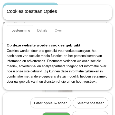
IN WINKELWAGEN
Cookies toestaan Opties
Specificaties
Toestemming
Details
Over
Productcode
Omschrijving
1115/2
Wringstaaf Hazet 1114 en schuifstuk 1115-1.
EAN code
Op deze website worden cookies gebruikt
Met stiftborging.
4000896003181
Cookies worden door ons gebruikt voor verkeersanalyse, het
Duits fabricaat.
aanbieden van sociale media-functies en het personaliseren van
Productcode leverancier
informatie en advertenties. Daarnaast verlenen we onze sociale
1115/2
Ook interessant
media-, advertentie- en analysepartners toegang tot informatie over
hoe u onze site gebruikt. Zij kunnen deze informatie gebruiken in
combinatie met andere gegevens die zij mogelijk hebben verzameld
door uw gebruik van hun diensten of die u hen hebt verstrekt.
Later opnieuw tonen
Selectie toestaan