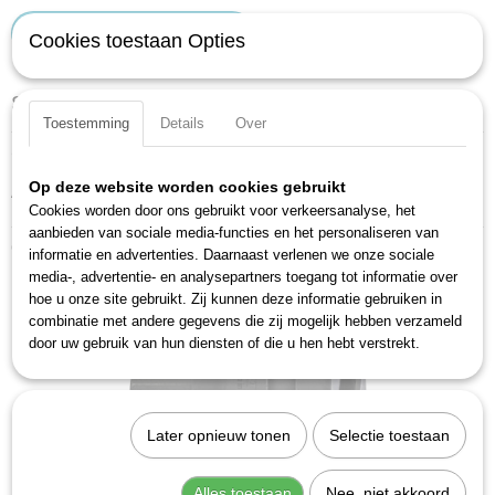
IN WINKELWAGEN
Cookies toestaan Opties
Specificaties
Toestemming
Details
Over
Productcode
Omschrijving
1158-2
Op deze website worden cookies gebruikt
Aandrijving met uitdrukstift voor stiftborging.
EAN code
Cookies worden door ons gebruikt voor verkeersanalyse, het
Duits fabricaat.
4000896003297
aanbieden van sociale media-functies en het personaliseren van
Productcode leverancier
Ook interessant
informatie en advertenties. Daarnaast verlenen we onze sociale
1158-2
media-, advertentie- en analysepartners toegang tot informatie over
hoe u onze site gebruikt. Zij kunnen deze informatie gebruiken in
combinatie met andere gegevens die zij mogelijk hebben verzameld
door uw gebruik van hun diensten of die u hen hebt verstrekt.
Later opnieuw tonen
Selectie toestaan
Alles toestaan
Nee, niet akkoord