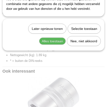
combinatie met andere gegevens die zij mogelijk hebben verzameld
Made in Germany
door uw gebruik van hun diensten of die u hen hebt verstrekt.
Productspecificaties:
Sleutelwijdte: 65
Totale lengte: 86 mm
Later opnieuw tonen
Selectie toestaan
Aandrijving: Vierkant hol 25 mm (1 inch)
Afdrijving: Buiten twaalfkant profiel
Alles toestaan
Nee, niet akkoord
Diameter d1 (aan de afdrijving): 88 mm
Diameter d2 (aan de aandrijving): 60 mm
Nettogewicht (kg): 1.89 kg
* = buiten de DIN-reeks
Ook interessant