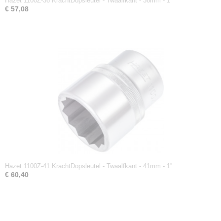
Hazet 1100Z-36 KrachtDopsleutel - Twaalfkant - 36mm - 1''
€ 57,08
Hazet 1100Z-41 KrachtDopsleutel - Twaalfkant - 41mm - 1''
€ 60,40