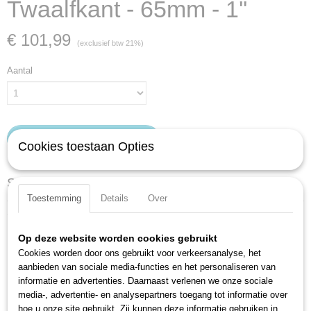
Twaalfkant - 65mm - 1''
€ 101,99
(exclusief btw 21%)
Aantal
IN WINKELWAGEN
Cookies toestaan Opties
Specificaties
Toestemming
Details
Over
Productcode
Omschrijving
1100Z-65
Op deze website worden cookies gebruikt
EAN code
Korte uitvoering
4000896002580
Cookies worden door ons gebruikt voor verkeersanalyse, het
Met kartel
aanbieden van sociale media-functies en het personaliseren van
Productcode leverancier
Met uitdrukstift voor stiftborging
informatie en advertenties. Daarnaast verlenen we onze sociale
1100Z-65
Oppervlak: verchroomd, gepolijst
media-, advertentie- en analysepartners toegang tot informatie over
DIN 3124, ISO 2725-1
hoe u onze site gebruikt. Zij kunnen deze informatie gebruiken in