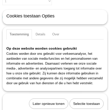
Cookies toestaan Opties
IN WINKELWAGEN
Specificaties
Toestemming
Details
Over
Productcode
Omschrijving
1005S-13
Op deze website worden cookies gebruikt
EAN code
Met boring voor borgpen of borgveer en gleuf voor O-ring
Cookies worden door ons gebruikt voor verkeersanalyse, het
4000896001767
aanbieden van sociale media-functies en het personaliseren van
Oppervlak: gefosfateerd, geolied
Productcode leverancier
informatie en advertenties. Daarnaast verlenen we onze sociale
Made in Germany
1005S-13
media-, advertentie- en analysepartners toegang tot informatie over
hoe u onze site gebruikt. Zij kunnen deze informatie gebruiken in
Ook interessant
combinatie met andere gegevens die zij mogelijk hebben verzameld
door uw gebruik van hun diensten of die u hen hebt verstrekt.
Later opnieuw tonen
Selectie toestaan