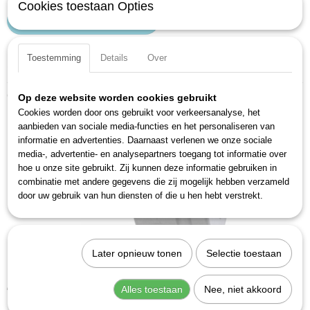
Cookies toestaan Opties
IN WINKELWAGEN
Toestemming
Details
Over
Specificaties
Productcode
Ook interessant
Op deze website worden cookies gebruikt
1003S-07
Cookies worden door ons gebruikt voor verkeersanalyse, het
EAN code
aanbieden van sociale media-functies en het personaliseren van
4000896215409
informatie en advertenties. Daarnaast verlenen we onze sociale
Productcode leverancier
media-, advertentie- en analysepartners toegang tot informatie over
1003S-07
hoe u onze site gebruikt. Zij kunnen deze informatie gebruiken in
combinatie met andere gegevens die zij mogelijk hebben verzameld
door uw gebruik van hun diensten of die u hen hebt verstrekt.
Later opnieuw tonen
Selectie toestaan
Hazet 1007S-1 Verloopstuk - 3/4'' naar 1/2''
€ 31,40
Alles toestaan
Nee, niet akkoord