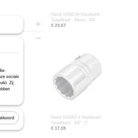
Hazet 1000Z-30 Dopsleutel -
Twaalfkant - 30mm - 3/4''
€ 23,67
ia-
nze sociale
ikt. Zij
hebben
Hazet 1000AZ-1 Dopsleutel -
akkoord
Twaalfkant - 3/4'' - 1''
€ 17,09