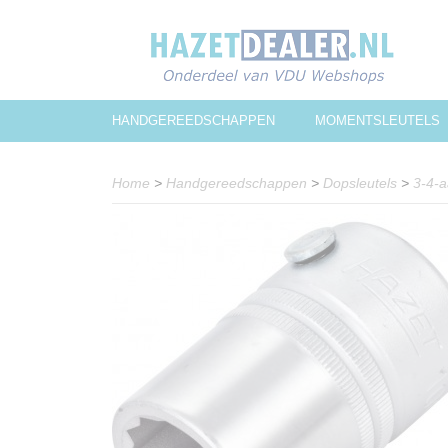
HANDGEREEDSCHAPPEN
MOMENTSLEUTELS
Home
>
Handgereedschappen
>
Dopsleutels
>
3-4-a