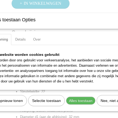
IN WINKELWAGEN
 toestaan Opties
Specificaties
Productcode
1000Z-22
Omschrijving
EAN code
4000896001507
mming
Details
Over
Productcode leverancier
1000Z-22
Korte uitvoering
Met kartel
website worden cookies gebruikt
Met uitdrukstift voor stiftborging
rden door ons gebruikt voor verkeersanalyse, het aanbieden van sociale med
Oppervlak: verchroomd, gepolijst
n het personaliseren van informatie en advertenties. Daarnaast verlenen we o
DIN 3124, ISO 2725-1
vertentie- en analysepartners toegang tot informatie over hoe u onze site gebru
Made in Germany
e informatie gebruiken in combinatie met andere gegevens die zij mogelijk 
door uw gebruik van hun diensten of die u hen hebt verstrekt.
Productspecificaties:
Sleutelwijdte: 22
Totale lengte: 52 mm
opnieuw tonen
Selectie toestaan
Alles toestaan
Nee, niet 
Aandrijving: Vierkant hol 20 mm (3/4 inch)
Afdrijving: Buiten twaalfkant profiel
Diameter d1 (aan de afdrijving): 32 mm