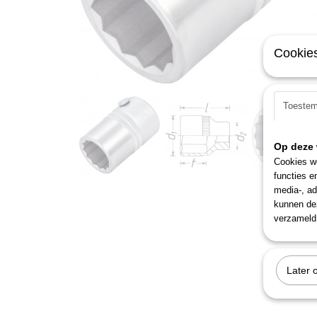
Cookies
Toeste
Op deze 
Cookies wo
functies e
media-, ad
kunnen dez
verzameld 
Later 