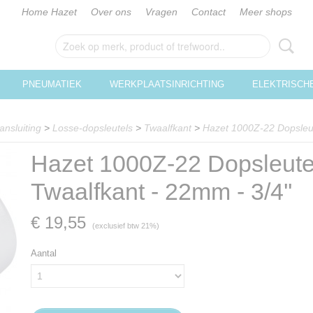
Home Hazet
Over ons
Vragen
Contact
Meer shops
PNEUMATIEK
WERKPLAATSINRICHTING
ELEKTRISCH
ansluiting
>
Losse-dopsleutels
>
Twaalfkant
>
Hazet 1000Z-22 Dopsleute
Hazet 1000Z-22 Dopsleutel
Twaalfkant - 22mm - 3/4''
€ 19,55
(exclusief btw 21%)
Aantal