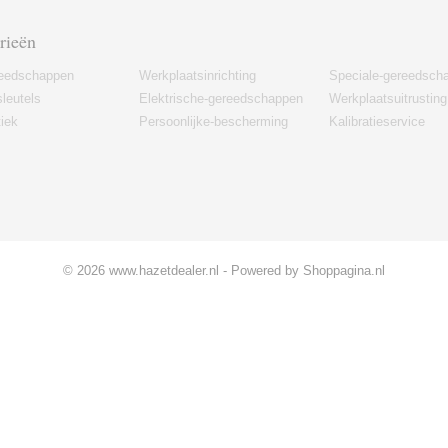
rieën
eedschappen
Werkplaatsinrichting
Speciale-gereedsch
leutels
Elektrische-gereedschappen
Werkplaatsuitrusting
iek
Persoonlijke-bescherming
Kalibratieservice
© 2026 www.hazetdealer.nl - Powered by Shoppagina.nl