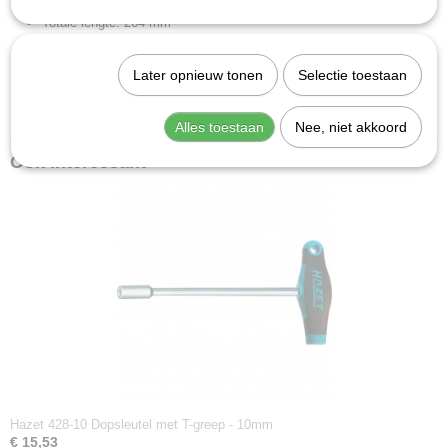
Totale lengte: 264 mm
Lengte l1: 230 mm
Afdrijving: Buiten-zeskant-profiel
Later opnieuw tonen
Selectie toestaan
Diameter: 12 mm
Nettogewicht (kg): 0.12 kg
Alles toestaan
Nee, niet akkoord
Ook interessant
Hazet 428-10 Dopsleutel met T-greep - 10mm
€ 15,53