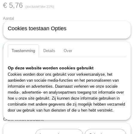
€ 5,76
(exclusief btw 21%)
Aantal
Cookies toestaan Opties
IN WINKELWAGEN
Toestemming
Details
Over
Specificaties
Op deze website worden cookies gebruikt
Cookies worden door ons gebruikt voor verkeersanalyse, het
Productcode
Omschrijving
aanbieden van sociale media-functies en het personaliseren van
2100-09
informatie en advertenties. Daarnaast verlenen we onze sociale
EAN code
Oppervlak: vernikkeld
media-, advertentie- en analysepartners toegang tot informatie over
4000896011391
hoe u onze site gebruikt. Zij kunnen deze informatie gebruiken in
DIN ISO 2936
Productcode leverancier
combinatie met andere gegevens die zij mogelijk hebben verzameld
Made in Germany
2100-09
door uw gebruik van hun diensten of die u hen hebt verstrekt.
Ook interessant