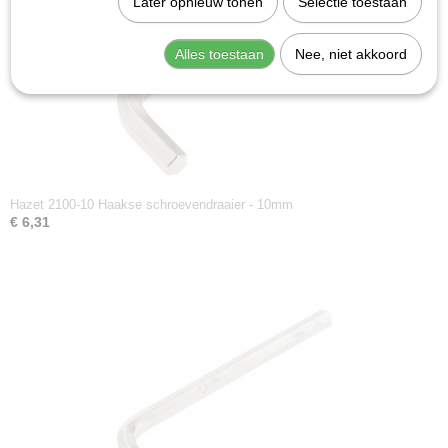
Later opnieuw tonen
Selectie toestaan
Alles toestaan
Nee, niet akkoord
Hazet 2100-10 Haakse schroevendraaier - 10mm
€ 6,31