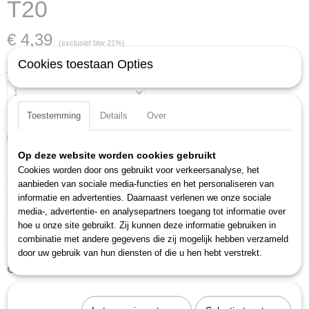
T20
€ 4,39
(exclusief btw 21%)
Cookies toestaan Opties
Aantal
Toestemming
Details
Over
IN WINKELWAGEN
Op deze website worden cookies gebruikt
Cookies worden door ons gebruikt voor verkeersanalyse, het
Specificaties
aanbieden van sociale media-functies en het personaliseren van
informatie en advertenties. Daarnaast verlenen we onze sociale
Productcode
Omschrijving
media-, advertentie- en analysepartners toegang tot informatie over
2115-T20
hoe u onze site gebruikt. Zij kunnen deze informatie gebruiken in
EAN code
combinatie met andere gegevens die zij mogelijk hebben verzameld
Made in Germany
4000896012145
door uw gebruik van hun diensten of die u hen hebt verstrekt.
Ook interessant
Productcode leverancier
2115-T20