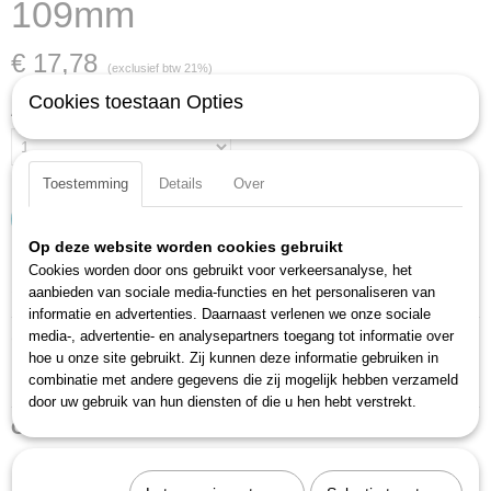
109mm
€ 17,78
(exclusief btw 21%)
Cookies toestaan Opties
Aantal
Toestemming
Details
Over
IN WINKELWAGEN
Op deze website worden cookies gebruikt
Cookies worden door ons gebruikt voor verkeersanalyse, het
Specificaties
aanbieden van sociale media-functies en het personaliseren van
informatie en advertenties. Daarnaast verlenen we onze sociale
Productcode
Omschrijving
media-, advertentie- en analysepartners toegang tot informatie over
279-4
hoe u onze site gebruikt. Zij kunnen deze informatie gebruiken in
EAN code
combinatie met andere gegevens die zij mogelijk hebben verzameld
Verstelbare moersleutels
4000896018086
door uw gebruik van hun diensten of die u hen hebt verstrekt.
Ook interessant
Productcode leverancier
279-4