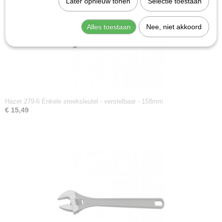
Later opnieuw tonen
Selectie toestaan
Alles toestaan
Nee, niet akkoord
Hazet 279-6 Enkele steeksleutel - verstelbaar - 158mm
€ 15,49