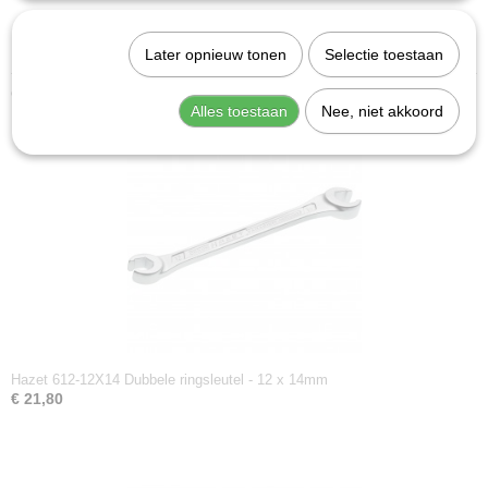
Oppervlak: verchroomd
Made in Germany
Later opnieuw tonen
Selectie toestaan
Ook interessant
Alles toestaan
Nee, niet akkoord
Hazet 612-12X14 Dubbele ringsleutel - 12 x 14mm
€ 21,80