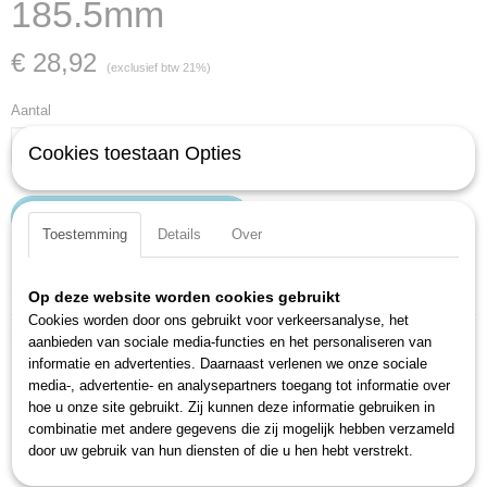
185.5mm
€ 28,92
(exclusief btw 21%)
Aantal
Cookies toestaan Opties
IN WINKELWAGEN
Toestemming
Details
Over
Specificaties
Op deze website worden cookies gebruikt
Cookies worden door ons gebruikt voor verkeersanalyse, het
Productcode
Omschrijving
aanbieden van sociale media-functies en het personaliseren van
612N-11X13
informatie en advertenties. Daarnaast verlenen we onze sociale
EAN code
Voor schroefverbindingen van leidingen
media-, advertentie- en analysepartners toegang tot informatie over
4000896025435
Versterkte uitvoering
hoe u onze site gebruikt. Zij kunnen deze informatie gebruiken in
Productcode leverancier
combinatie met andere gegevens die zij mogelijk hebben verzameld
Licht doorgezet
612N-11X13
door uw gebruik van hun diensten of die u hen hebt verstrekt.
Met zeskant
Rechte sleuf