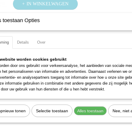
IN WINKELWAGEN
 toestaan Opties
Specificaties
Productcode
606-18
Omschrijving
EAN code
4000896101047
mming
Details
Over
Productcode leverancier
606-18
Voor het hanteren van moeilijk toegankelijke schroefverbindinge
zonder het omzetten van de sleutel door de ratelfunctie
website worden cookies gebruikt
rden door ons gebruikt voor verkeersanalyse, het aanbieden van sociale med
n het personaliseren van informatie en advertenties. Daarnaast verlenen we o
vertentie- en analysepartners toegang tot informatie over hoe u onze site gebru
e informatie gebruiken in combinatie met andere gegevens die zij mogelijk 
door uw gebruik van hun diensten of die u hen hebt verstrekt.
opnieuw tonen
Selectie toestaan
Alles toestaan
Nee, niet 