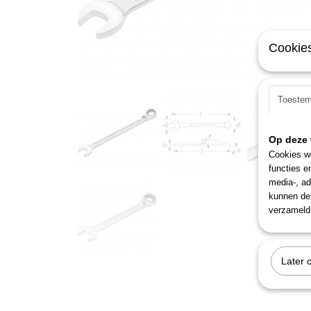
Cookies
Toeste
Op deze 
Cookies wo
functies e
media-, ad
kunnen dez
verzameld 
Later 