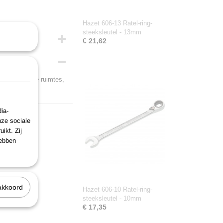
Hazet 606-13 Ratel-ring-
steeksleutel - 13mm
€ 21,62
n in zeer enge ruimtes,
ia-
nze sociale
ikt. Zij
hebben
akkoord
Hazet 606-10 Ratel-ring-
steeksleutel - 10mm
€ 17,35