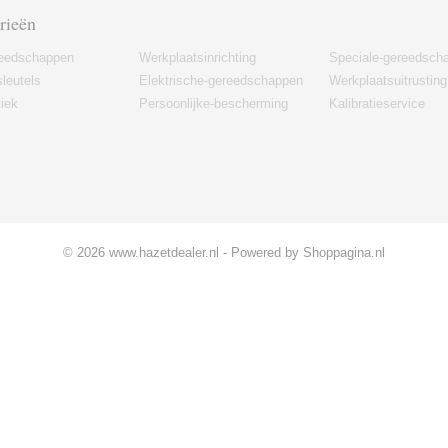
rieën
eedschappen
Werkplaatsinrichting
Speciale-gereedsch
leutels
Elektrische-gereedschappen
Werkplaatsuitrusting
iek
Persoonlijke-bescherming
Kalibratieservice
© 2026 www.hazetdealer.nl - Powered by Shoppagina.nl