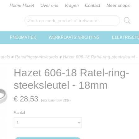
Home Hazet
Over ons
Vragen
Contact
Meer shops
PNEUMATIEK
WERKPLAATSINRICHTING
ELEKTRISCH
utels
>
Ratelringsteeksleutels
>
Hazet 606-18 Ratel-ring-steeksleutel
Hazet 606-18 Ratel-ring-
steeksleutel - 18mm
€ 28,53
(exclusief btw 21%)
Aantal