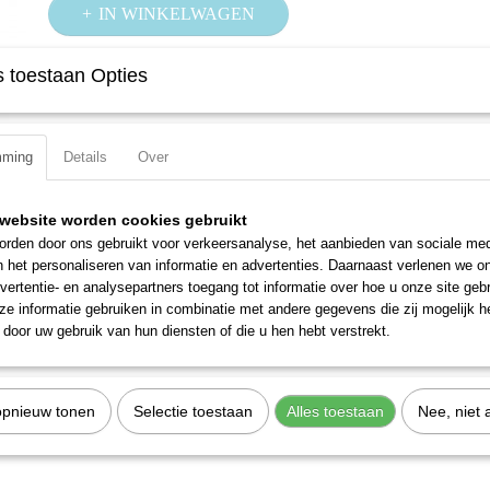
IN WINKELWAGEN
 toestaan Opties
Specificaties
Productcode
606-21
Omschrijving
EAN code
4000896151233
mming
Details
Over
Productcode leverancier
606-21
Voor het hanteren van moeilijk toegankelijke schroefverbindinge
zonder het omzetten van de sleutel door de ratelfunctie
website worden cookies gebruikt
rden door ons gebruikt voor verkeersanalyse, het aanbieden van sociale med
n het personaliseren van informatie en advertenties. Daarnaast verlenen we o
vertentie- en analysepartners toegang tot informatie over hoe u onze site gebru
e informatie gebruiken in combinatie met andere gegevens die zij mogelijk 
door uw gebruik van hun diensten of die u hen hebt verstrekt.
opnieuw tonen
Selectie toestaan
Alles toestaan
Nee, niet 