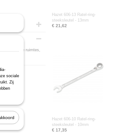
Hazet 606-13 Ratel-ring-
steeksleutel - 13mm
€ 21,62
n in zeer enge ruimtes,
ia-
nze sociale
ikt. Zij
hebben
akkoord
Hazet 606-10 Ratel-ring-
steeksleutel - 10mm
€ 17,35