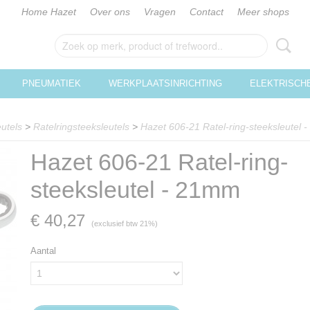
Home Hazet
Over ons
Vragen
Contact
Meer shops
PNEUMATIEK
WERKPLAATSINRICHTING
ELEKTRISCH
utels
>
Ratelringsteeksleutels
>
Hazet 606-21 Ratel-ring-steeksleutel
Hazet 606-21 Ratel-ring-
steeksleutel - 21mm
€ 40,27
(exclusief btw 21%)
Aantal