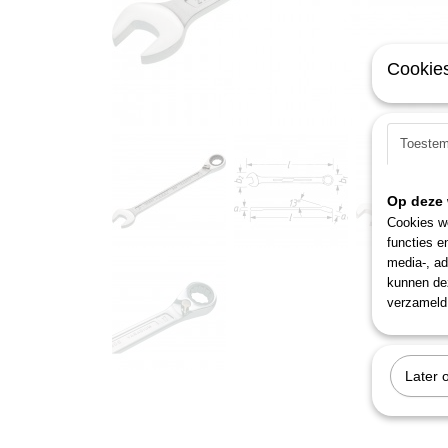
Cookies
Toeste
Op deze 
Cookies wo
functies e
media-, ad
kunnen dez
verzameld 
Later 