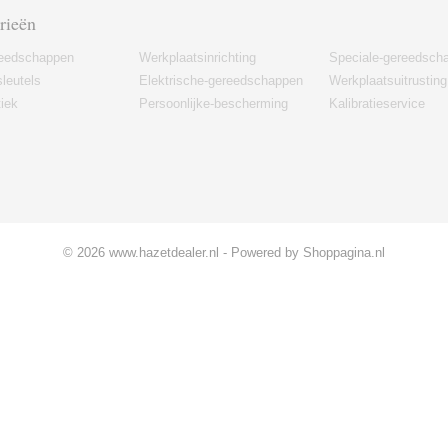
rieën
eedschappen
Werkplaatsinrichting
Speciale-gereedsch
leutels
Elektrische-gereedschappen
Werkplaatsuitrusting
iek
Persoonlijke-bescherming
Kalibratieservice
© 2026 www.hazetdealer.nl - Powered by Shoppagina.nl