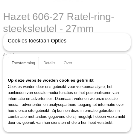
Hazet 606-27 Ratel-ring-
steeksleutel - 27mm
€ 66,04
Cookies toestaan Opties
(exclusief btw 21%)
Aantal
Toestemming
Details
Over
Op deze website worden cookies gebruikt
IN WINKELWAGEN
Cookies worden door ons gebruikt voor verkeersanalyse, het
aanbieden van sociale media-functies en het personaliseren van
informatie en advertenties. Daarnaast verlenen we onze sociale
Specificaties
media-, advertentie- en analysepartners toegang tot informatie over
hoe u onze site gebruikt. Zij kunnen deze informatie gebruiken in
Productcode
Omschrijving
combinatie met andere gegevens die zij mogelijk hebben verzameld
606-27
door uw gebruik van hun diensten of die u hen hebt verstrekt.
EAN code
Voor het hanteren van moeilijk toegankelijke schroefverbindingen in
4000896151004