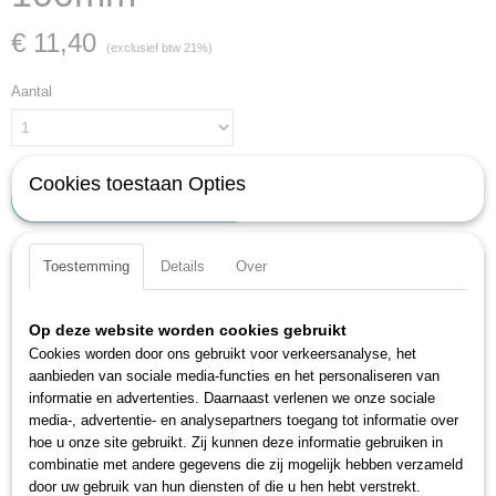
€ 11,40
(exclusief btw 21%)
Aantal
Cookies toestaan Opties
IN WINKELWAGEN
Toestemming
Details
Over
Specificaties
Productcode
Omschrijving
Op deze website worden cookies gebruikt
603-6
Cookies worden door ons gebruikt voor verkeersanalyse, het
EAN code
Ringsleutelkop 10 gebogen
aanbieden van sociale media-functies en het personaliseren van
4000896023950
Bekhoek: 15
informatie en advertenties. Daarnaast verlenen we onze sociale
Productcode leverancier
Oppervlak: verchroomd
media-, advertentie- en analysepartners toegang tot informatie over
603-6
hoe u onze site gebruikt. Zij kunnen deze informatie gebruiken in
DIN 3113 vorm B, ISO 3318, ISO 7738
combinatie met andere gegevens die zij mogelijk hebben verzameld
Made in Germany
door uw gebruik van hun diensten of die u hen hebt verstrekt.
Sleutelwijdte: 6