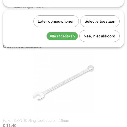
Totale lengte: 100 mm
Afdrijving: Buiten-zeskant-profiel
Nettogewicht (kg): 0.02 kg
Later opnieuw tonen
Selectie toestaan
+ = ringsleutelkop met 6-kant
* = 603-5,5 buiten de DIN-reeks
Alles toestaan
Nee, niet akkoord
Ook interessant
Hazet 600N-10 Ringsteeksleutel - 10mm
€ 11,40