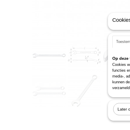
Cookies
Toeste
Op deze 
Cookies wo
functies e
media-, ad
kunnen dez
verzameld 
Later 