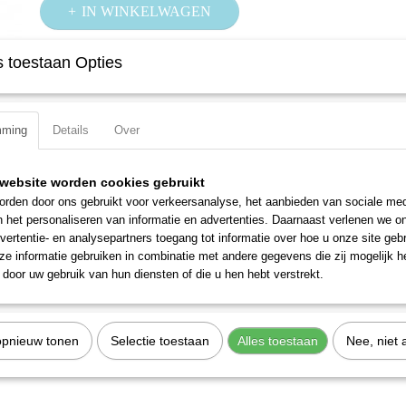
IN WINKELWAGEN
 toestaan Opties
Specificaties
Productcode
600NA-7/16
Omschrijving
EAN code
4000896023578
mming
Details
Over
Productcode leverancier
600NA-7/16
Lange, dunne uitvoering
website worden cookies gebruikt
rden door ons gebruikt voor verkeersanalyse, het aanbieden van sociale med
n het personaliseren van informatie en advertenties. Daarnaast verlenen we o
vertentie- en analysepartners toegang tot informatie over hoe u onze site gebru
e informatie gebruiken in combinatie met andere gegevens die zij mogelijk 
door uw gebruik van hun diensten of die u hen hebt verstrekt.
opnieuw tonen
Selectie toestaan
Alles toestaan
Nee, niet 