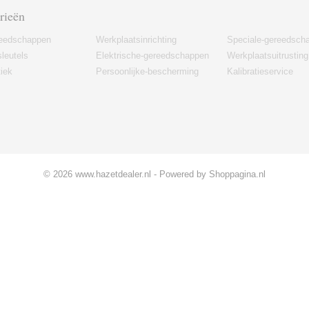
rieën
eedschappen
Werkplaatsinrichting
Speciale-gereedsch
leutels
Elektrische-gereedschappen
Werkplaatsuitrusting
iek
Persoonlijke-bescherming
Kalibratieservice
© 2026 www.hazetdealer.nl - Powered by Shoppagina.nl