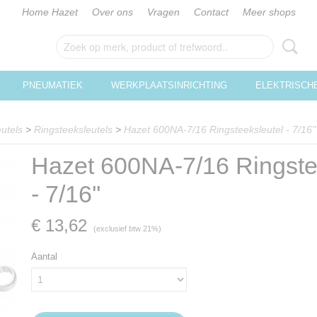
Home Hazet
Over ons
Vragen
Contact
Meer shops
PNEUMATIEK
WERKPLAATSINRICHTING
ELEKTRISCH
utels
>
Ringsteeksleutels
>
Hazet 600NA-7/16 Ringsteeksleutel - 7/16''
Hazet 600NA-7/16 Ringste
- 7/16''
€ 13,62
(exclusief btw 21%)
Aantal