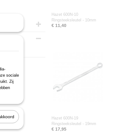
Hazet 600N-10
Ringsteeksleutel - 10mm
€ 11,40
ia-
nze sociale
ikt. Zij
hebben
akkoord
Hazet 600N-19
Ringsteeksleutel - 19mm
€ 17,95