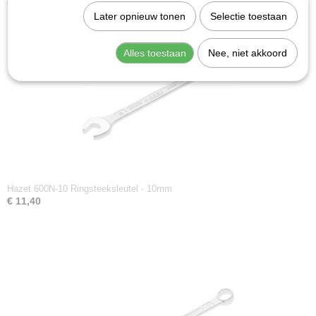
Ook interessant
Productcode leverancier
Later opnieuw tonen
Selectie toestaan
600N-11
Alles toestaan
Nee, niet akkoord
Hazet 600N-10 Ringsteeksleutel - 10mm
€ 11,40