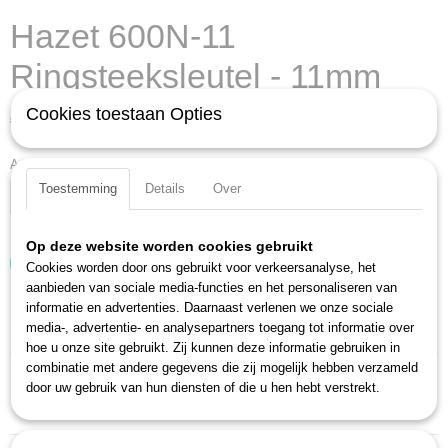
Hazet 600N-11
Ringsteeksleutel - 11mm
Cookies toestaan Opties
€ 13,85
(exclusief btw 21%)
Aantal
Toestemming
Details
Over
Op deze website worden cookies gebruikt
IN WINKELWAGEN
Cookies worden door ons gebruikt voor verkeersanalyse, het
aanbieden van sociale media-functies en het personaliseren van
informatie en advertenties. Daarnaast verlenen we onze sociale
Specificaties
media-, advertentie- en analysepartners toegang tot informatie over
hoe u onze site gebruikt. Zij kunnen deze informatie gebruiken in
Productcode
combinatie met andere gegevens die zij mogelijk hebben verzameld
Omschrijving
600N-11
door uw gebruik van hun diensten of die u hen hebt verstrekt.
EAN code
Lange, dunne uitvoering
4000896023035