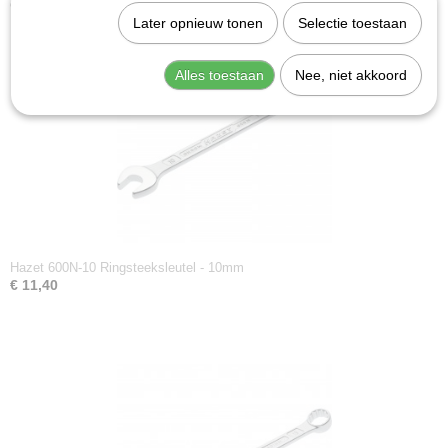
Ook interessant
Productcode leverancier
Later opnieuw tonen
Selectie toestaan
600N-20
Alles toestaan
Nee, niet akkoord
Hazet 600N-10 Ringsteeksleutel - 10mm
€ 11,40