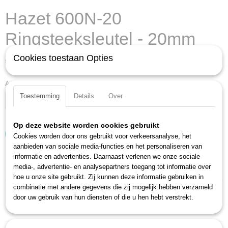
Hazet 600N-20
Ringsteeksleutel - 20mm
Cookies toestaan Opties
€ 23,67
(exclusief btw 21%)
Aantal
Toestemming
Details
Over
Op deze website worden cookies gebruikt
IN WINKELWAGEN
Cookies worden door ons gebruikt voor verkeersanalyse, het
aanbieden van sociale media-functies en het personaliseren van
informatie en advertenties. Daarnaast verlenen we onze sociale
Specificaties
media-, advertentie- en analysepartners toegang tot informatie over
hoe u onze site gebruikt. Zij kunnen deze informatie gebruiken in
Productcode
combinatie met andere gegevens die zij mogelijk hebben verzameld
Omschrijving
600N-20
door uw gebruik van hun diensten of die u hen hebt verstrekt.
EAN code
Lange, dunne uitvoering
4000896023134