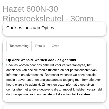
Hazet 600N-30
Ringsteeksleutel - 30mm
Cookies toestaan Opties
€ 45,70
(exclusief btw 21%)
Aantal
Toestemming
Details
Over
Op deze website worden cookies gebruikt
IN WINKELWAGEN
Cookies worden door ons gebruikt voor verkeersanalyse, het
aanbieden van sociale media-functies en het personaliseren van
informatie en advertenties. Daarnaast verlenen we onze sociale
Specificaties
media-, advertentie- en analysepartners toegang tot informatie over
hoe u onze site gebruikt. Zij kunnen deze informatie gebruiken in
Productcode
combinatie met andere gegevens die zij mogelijk hebben verzameld
Omschrijving
600N-30
door uw gebruik van hun diensten of die u hen hebt verstrekt.
EAN code
Lange, dunne uitvoering
4000896023233