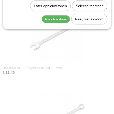
Ook interessant
Productcode leverancier
Later opnieuw tonen
Selectie toestaan
600N-30
Alles toestaan
Nee, niet akkoord
Hazet 600N-10 Ringsteeksleutel - 10mm
€ 11,40