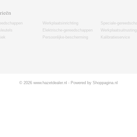
rieën
eedschappen
Werkplaatsinrichting
Speciale-gereedsch
leutels
Elektrische-gereedschappen
Werkplaatsuitrusting
iek
Persoonlijke-bescherming
Kalibratieservice
© 2026 www.hazetdealer.nl - Powered by Shoppagina.nl