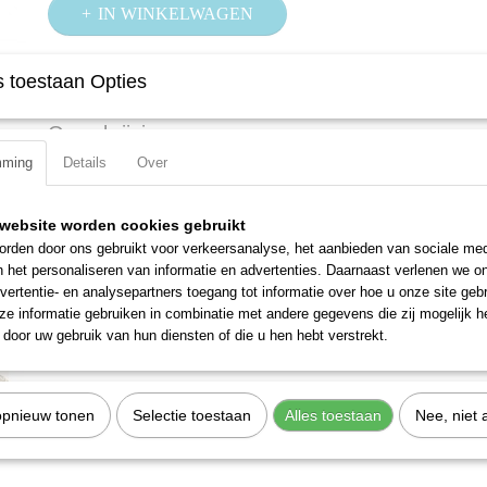
IN WINKELWAGEN
 toestaan Opties
Specificaties
Productcode
610N/12RS
Omschrijving
EAN code
4000896024988
mming
Details
Over
Productcode leverancier
610N/12RS
Met draaggreep
website worden cookies gebruikt
rden door ons gebruikt voor verkeersanalyse, het aanbieden van sociale med
n het personaliseren van informatie en advertenties. Daarnaast verlenen we o
vertentie- en analysepartners toegang tot informatie over hoe u onze site gebru
e informatie gebruiken in combinatie met andere gegevens die zij mogelijk 
door uw gebruik van hun diensten of die u hen hebt verstrekt.
opnieuw tonen
Selectie toestaan
Alles toestaan
Nee, niet 