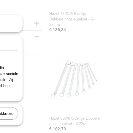
Hazet 610N/8 8-delige
Dubbele ringsleutelset - 6-
22mm
€ 139,34
ia-
nze sociale
ikt. Zij
hebben
akkoord
Hazet 630/8 8-delige Dubbele
ringsleutelset - 6-22mm
€ 162,73