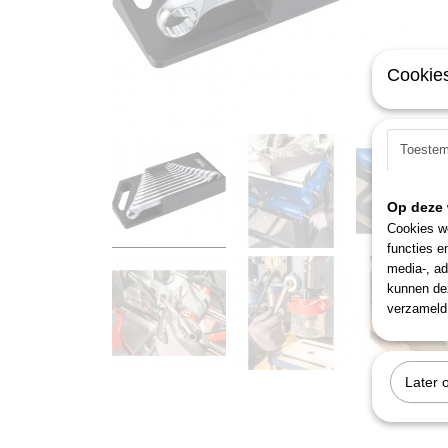
Cookies
Toeste
Op deze 
Cookies wo
functies e
media-, ad
kunnen dez
verzameld 
Later 