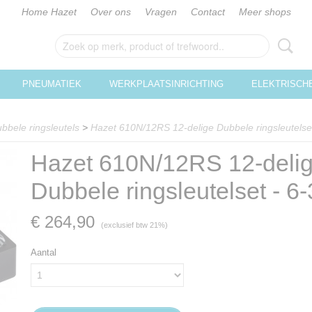
Home Hazet
Over ons
Vragen
Contact
Meer shops
PNEUMATIEK
WERKPLAATSINRICHTING
ELEKTRISCH
bbele ringsleutels
>
Hazet 610N/12RS 12-delige Dubbele ringsleutels
Hazet 610N/12RS 12-deli
Dubbele ringsleutelset - 
€ 264,90
(exclusief btw 21%)
Aantal