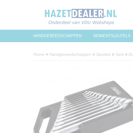
HANDGEREEDSCHAPPEN
MOMENTSLEUTELS
Home
>
Handgereedschappen
>
Sleutels
>
Sets
>
Du