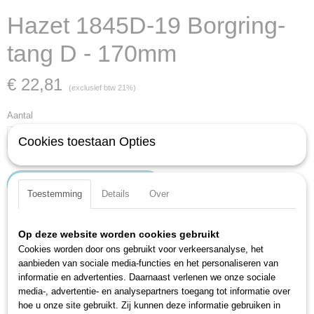
Hazet 1845D-19 Borgring-
tang D - 170mm
€ 22,81
(exclusief btw 21%)
Aantal
Cookies toestaan Opties
IN WINKELWAGEN
Toestemming
Details
Over
Specificaties
Op deze website worden cookies gebruikt
Cookies worden door ons gebruikt voor verkeersanalyse, het
Productcode
Omschrijving
aanbieden van sociale media-functies en het personaliseren van
1845D-19
informatie en advertenties. Daarnaast verlenen we onze sociale
EAN code
Veilig en snel werken
media-, advertentie- en analysepartners toegang tot informatie over
4000896048779
Stevige positie van de borgringen door uiterst precieze, conische,
hoe u onze site gebruikt. Zij kunnen deze informatie gebruiken in