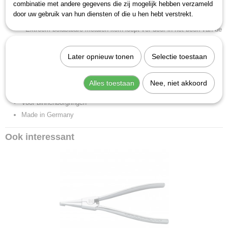
Productcode leverancier
combinatie met andere gegevens die zij mogelijk hebben verzameld
achtergeslepen punten (gefosfateerd)
1845D-19
door uw gebruik van hun diensten of die u hen hebt verstrekt.
Body volledig van kunststof
- Extreem belastbare metalen kern loopt ver door in het been van de
tang
- Licht - ergonomische vorm
Later opnieuw tonen
Selectie toestaan
Met stelveer
Verdraait niet, op massieve stalen kern opgelaste punten
Alles toestaan
Nee, niet akkoord
Punten 90 gebogen (vorm D)
Voor binnenborgringen
Made in Germany
Ook interessant