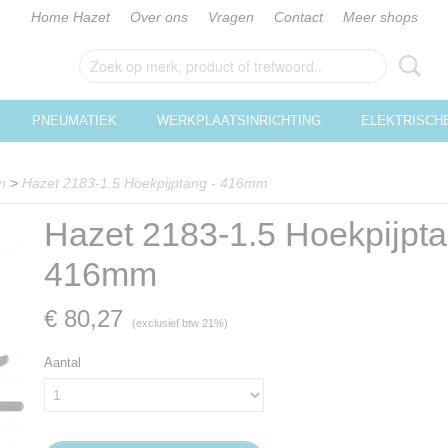
Home Hazet
Over ons
Vragen
Contact
Meer shops
PNEUMATIEK
WERKPLAATSINRICHTING
ELEKTRISCH
n
>
Hazet 2183-1.5 Hoekpijptang - 416mm
Hazet 2183-1.5 Hoekpijpta
416mm
€ 80,27
(exclusief btw 21%)
Aantal