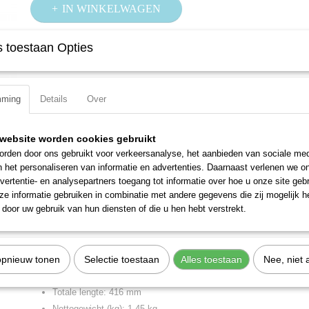
IN WINKELWAGEN
 toestaan Opties
Specificaties
Productcode
2183-1.5
Omschrijving
EAN code
4000896013753
mming
Details
Over
Productcode leverancier
2183-1.5
Zweedse vorm
Zelfklemmend, veilige en vaste grip, ook bij gladde buizen door
website worden cookies gebruikt
Toepassingsbereik moeren en pijpen,
rden door ons gebruikt voor verkeersanalyse, het aanbieden van sociale med
25 mm = 1? - 37 mm = 1.1/2? - 50 mm = 2?
n het personaliseren van informatie en advertenties. Daarnaast verlenen we o
Dubbele T-profielgreep
vertentie- en analysepartners toegang tot informatie over hoe u onze site gebru
Slanke S-vormige bek, 45 gebogen
e informatie gebruiken in combinatie met andere gegevens die zij mogelijk 
door uw gebruik van hun diensten of die u hen hebt verstrekt.
Vertanding inductief gehard
tegen de draairichting verzet
Gesmede uitvoering
opnieuw tonen
Oppervlak: poedergecoat, bek blank
Selectie toestaan
Alles toestaan
Nee, niet 
DIN 5234
Totale lengte: 416 mm
Nettogewicht (kg): 1.45 kg