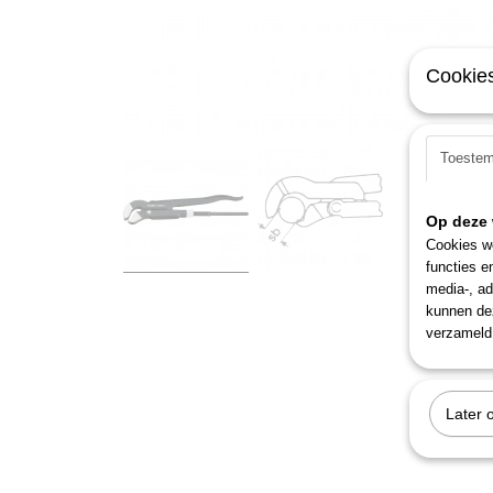
Cookies
Toeste
Op deze 
Cookies wo
functies e
media-, ad
kunnen dez
verzameld 
Later 