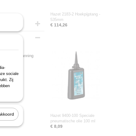
Hazet 2183-2 Hoekpijptang -
535mm
€ 114,26
 3-punts opspanning
ia-
nze sociale
ikt. Zij
hebben
akkoord
Hazet 9400-100 Speciale
pneumatische olie 100 ml
€ 8,09