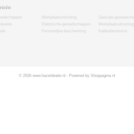
rieën
eedschappen
Werkplaatsinrichting
Speciale-gereedsch
leutels
Elektrische-gereedschappen
Werkplaatsuitrusting
iek
Persoonlijke-bescherming
Kalibratieservice
© 2026 www.hazetdealer.nl - Powered by Shoppagina.nl