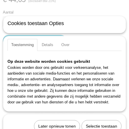
(exclusief btw 21%)
Aantal
Cookies toestaan Opties
IN WINKELWAGEN
Toestemming
Details
Over
Specificaties
Op deze website worden cookies gebruikt
Cookies worden door ons gebruikt voor verkeersanalyse, het
Productcode
Omschrijving
aanbieden van sociale media-functies en het personaliseren van
1841B-33
informatie en advertenties. Daarnaast verlenen we onze sociale
Hoogglans verchroomd en voorzien van ergonomisch gevormde 2-
EAN code
media-, advertentie- en analysepartners toegang tot informatie over
componenten handgrepen.
4000896006434
hoe u onze site gebruikt. Zij kunnen deze informatie gebruiken in
Duits fabricaat.
Productcode leverancier
combinatie met andere gegevens die zij mogelijk hebben verzameld
1841B-33
Ook interessant
door uw gebruik van hun diensten of die u hen hebt verstrekt.
Later opnieuw tonen
Selectie toestaan