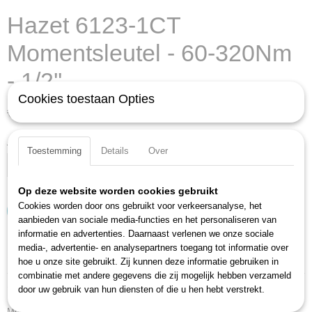
Hazet 6123-1CT
Momentsleutel - 60-320Nm
- 1/2''
Cookies toestaan Opties
€ 516,21
(exclusief btw 21%)
Aantal
Toestemming
Details
Over
Op deze website worden cookies gebruikt
Cookies worden door ons gebruikt voor verkeersanalyse, het
IN WINKELWAGEN
aanbieden van sociale media-functies en het personaliseren van
informatie en advertenties. Daarnaast verlenen we onze sociale
media-, advertentie- en analysepartners toegang tot informatie over
Specificaties
hoe u onze site gebruikt. Zij kunnen deze informatie gebruiken in
combinatie met andere gegevens die zij mogelijk hebben verzameld
Productcode
Omschrijving
door uw gebruik van hun diensten of die u hen hebt verstrekt.
6123-1CT
Met omschakelratel, aandrijfvierkant volgens DIN 3120.
EAN code