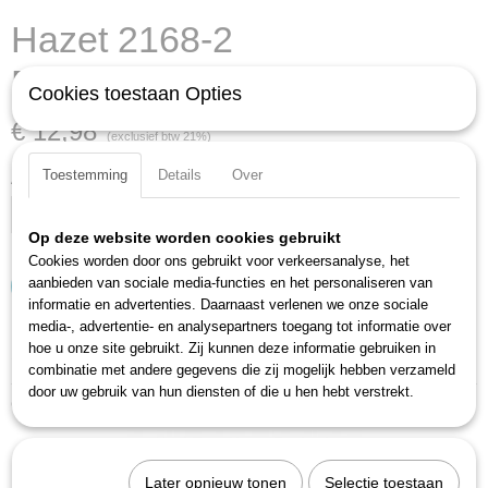
Hazet 2168-2
Brandstoffiltersleutel
Cookies toestaan Opties
€ 12,98
(exclusief btw 21%)
Toestemming
Details
Over
Aantal
Op deze website worden cookies gebruikt
Cookies worden door ons gebruikt voor verkeersanalyse, het
aanbieden van sociale media-functies en het personaliseren van
IN WINKELWAGEN
informatie en advertenties. Daarnaast verlenen we onze sociale
media-, advertentie- en analysepartners toegang tot informatie over
hoe u onze site gebruikt. Zij kunnen deze informatie gebruiken in
Specificaties
combinatie met andere gegevens die zij mogelijk hebben verzameld
door uw gebruik van hun diensten of die u hen hebt verstrekt.
Productcode
Ook interessant
2168-2
EAN code
4000896226870
Later opnieuw tonen
Selectie toestaan