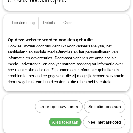
Cookies toestaan Opties
IN WINKELWAGEN
Specificaties
Toestemming
Details
Over
Productcode
Ook interessant
4968/14A
Op deze website worden cookies gebruikt
EAN code
Cookies worden door ons gebruikt voor verkeersanalyse, het
4000896221158
aanbieden van sociale media-functies en het personaliseren van
informatie en advertenties. Daarnaast verlenen we onze sociale
Productcode leverancier
media-, advertentie- en analysepartners toegang tot informatie over
4968/14A
hoe u onze site gebruikt. Zij kunnen deze informatie gebruiken in
combinatie met andere gegevens die zij mogelijk hebben verzameld
door uw gebruik van hun diensten of die u hen hebt verstrekt.
Later opnieuw tonen
Selectie toestaan
Hazet 4968-2 Remzadelborstel
€ 11,15
Alles toestaan
Nee, niet akkoord