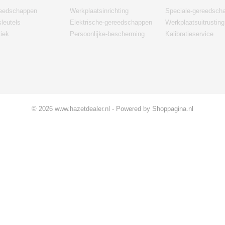
eedschappen
Werkplaatsinrichting
Speciale-gereedsch
leutels
Elektrische-gereedschappen
Werkplaatsuitrusting
iek
Persoonlijke-bescherming
Kalibratieservice
© 2026 www.hazetdealer.nl - Powered by Shoppagina.nl