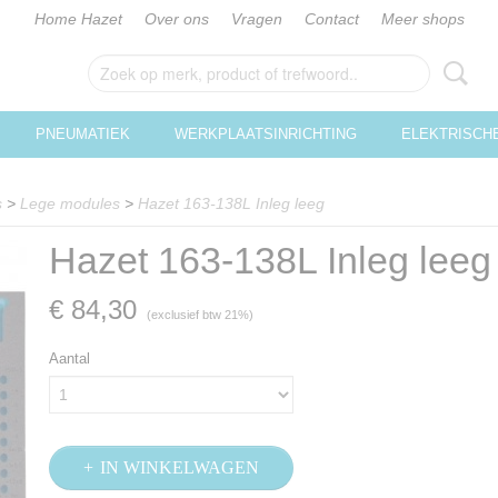
Home Hazet
Over ons
Vragen
Contact
Meer shops
PNEUMATIEK
WERKPLAATSINRICHTING
ELEKTRISCH
s
>
Lege modules
>
Hazet 163-138L Inleg leeg
Hazet 163-138L Inleg leeg
€ 84,30
(exclusief btw 21%)
Aantal
IN WINKELWAGEN