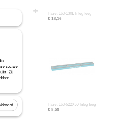
Hazet 163-130L Inleg leeg
€ 18,16
ia-
nze sociale
ikt. Zij
hebben
Hazet 163-522X50 Inleg leeg
akkoord
€ 8,59