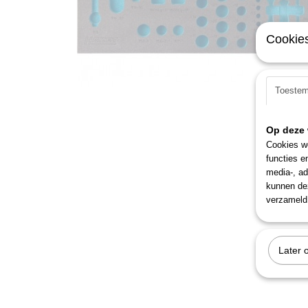
Cookies
Toeste
Op deze 
Cookies wo
functies e
media-, ad
kunnen dez
verzameld 
Later 