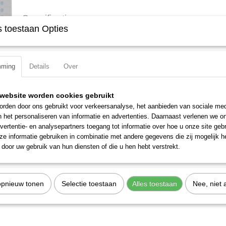
Specificaties
 toestaan Opties
Productcode
163-138L
EAN code
4000896151516
Productcode leverancier
163-138L
mming
Details
Over
website worden cookies gebruikt
rden door ons gebruikt voor verkeersanalyse, het aanbieden van sociale med
n het personaliseren van informatie en advertenties. Daarnaast verlenen we o
vertentie- en analysepartners toegang tot informatie over hoe u onze site gebru
e informatie gebruiken in combinatie met andere gegevens die zij mogelijk 
door uw gebruik van hun diensten of die u hen hebt verstrekt.
opnieuw tonen
Selectie toestaan
Alles toestaan
Nee, niet 