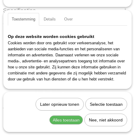
Specificaties
Toestemming
Details
Over
Productcode
Ook interessant
163-182L
EAN code
Op deze website worden cookies gebruikt
4000896161508
Cookies worden door ons gebruikt voor verkeersanalyse, het
Productcode leverancier
aanbieden van sociale media-functies en het personaliseren van
163-182L
informatie en advertenties. Daarnaast verlenen we onze sociale
media-, advertentie- en analysepartners toegang tot informatie over
hoe u onze site gebruikt. Zij kunnen deze informatie gebruiken in
combinatie met andere gegevens die zij mogelijk hebben verzameld
door uw gebruik van hun diensten of die u hen hebt verstrekt.
Hazet 163-130L Inleg leeg
Later opnieuw tonen
Selectie toestaan
€ 18,16
Alles toestaan
Nee, niet akkoord