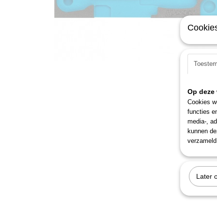
Cookies
Toeste
Op deze 
Cookies wo
functies e
media-, ad
kunnen dez
verzameld 
Later 