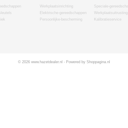
eedschappen
Werkplaatsinrichting
Speciale-gereedsch
leutels
Elektrische-gereedschappen
Werkplaatsuitrusting
iek
Persoonlijke-bescherming
Kalibratieservice
© 2026 www.hazetdealer.nl - Powered by Shoppagina.nl