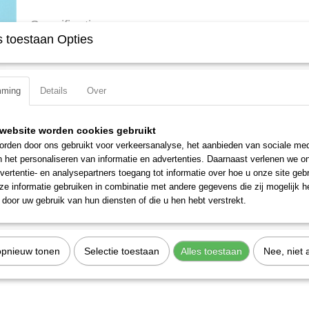
Specificaties
 toestaan Opties
Productcode
163-359L
EAN code
4000896194292
Productcode leverancier
163-359L
mming
Details
Over
website worden cookies gebruikt
rden door ons gebruikt voor verkeersanalyse, het aanbieden van sociale med
n het personaliseren van informatie en advertenties. Daarnaast verlenen we o
vertentie- en analysepartners toegang tot informatie over hoe u onze site gebru
e informatie gebruiken in combinatie met andere gegevens die zij mogelijk 
door uw gebruik van hun diensten of die u hen hebt verstrekt.
opnieuw tonen
Selectie toestaan
Alles toestaan
Nee, niet 