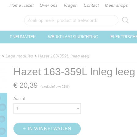
Home Hazet
Over ons
Vragen
Contact
Meer shops
PNEUMATIEK
WERKPLAATSINRICHTING
ELEKTRISCH
s
>
Lege modules
>
Hazet 163-359L Inleg leeg
Hazet 163-359L Inleg leeg
€ 20,39
(exclusief btw 21%)
Aantal
IN WINKELWAGEN