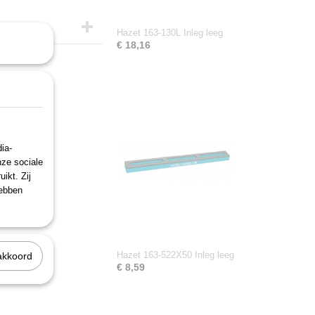
Hazet 163-130L Inleg leeg
€ 18,16
ia-
nze sociale
ikt. Zij
hebben
Hazet 163-522X50 Inleg leeg
akkoord
€ 8,59