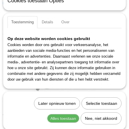
Cookies toestaan Opties
IN WINKELWAGEN
Specificaties
Toestemming
Details
Over
Productcode
Ook interessant
111-06
Op deze website worden cookies gebruikt
EAN code
Cookies worden door ons gebruikt voor verkeersanalyse, het
4000896002870
aanbieden van sociale media-functies en het personaliseren van
informatie en advertenties. Daarnaast verlenen we onze sociale
Productcode leverancier
media-, advertentie- en analysepartners toegang tot informatie over
111-06
hoe u onze site gebruikt. Zij kunnen deze informatie gebruiken in
combinatie met andere gegevens die zij mogelijk hebben verzameld
door uw gebruik van hun diensten of die u hen hebt verstrekt.
Later opnieuw tonen
Selectie toestaan
Hazet 179-35 Spuitbushouder
€ 40,46
Alles toestaan
Nee, niet akkoord