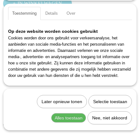
IN WINKELWAGEN
Toestemming
Details
Over
Specificaties
Op deze website worden cookies gebruikt
Productcode
Ook interessant
Cookies worden door ons gebruikt voor verkeersanalyse, het
161T-179N/4
aanbieden van sociale media-functies en het personaliseren van
EAN code
informatie en advertenties. Daarnaast verlenen we onze sociale
4000896215485
media-, advertentie- en analysepartners toegang tot informatie over
Productcode leverancier
hoe u onze site gebruikt. Zij kunnen deze informatie gebruiken in
161T-179N/4
combinatie met andere gegevens die zij mogelijk hebben verzameld
door uw gebruik van hun diensten of die u hen hebt verstrekt.
Later opnieuw tonen
Selectie toestaan
Alles toestaan
Nee, niet akkoord
Hazet 161T-179NXL/5 Verdeelschotset
€ 22,83