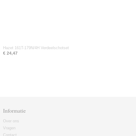
Hazet 161T-179N/4H Verdeelschotset
€ 24,47
Informatie
Over ons
Vragen
Contact