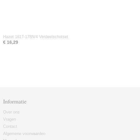
Hazet 161T-178N/4 Verdeelschotset
€ 16,29
Informatie
Over ons
Vragen
Contact
Algemene voorwaarden