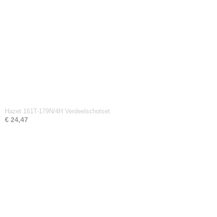
Hazet 161T-179N/4H Verdeelschotset
€ 24,47