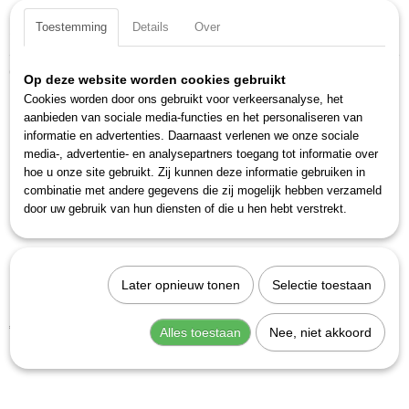
Toestemming
Details
Over
Specificaties
Productcode
Ook interessant
Op deze website worden cookies gebruikt
162C-6
Cookies worden door ons gebruikt voor verkeersanalyse, het
EAN code
aanbieden van sociale media-functies en het personaliseren van
4000896079810
informatie en advertenties. Daarnaast verlenen we onze sociale
Productcode leverancier
media-, advertentie- en analysepartners toegang tot informatie over
162C-6
hoe u onze site gebruikt. Zij kunnen deze informatie gebruiken in
combinatie met andere gegevens die zij mogelijk hebben verzameld
door uw gebruik van hun diensten of die u hen hebt verstrekt.
Later opnieuw tonen
Selectie toestaan
Hazet 161T-179NXL/5 Verdeelschotset
€ 22,83
Alles toestaan
Nee, niet akkoord