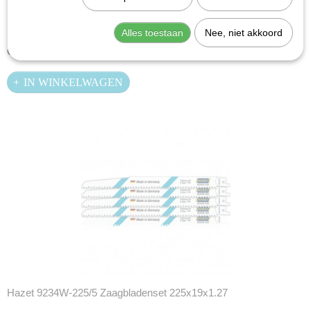
Hazet 9234P-225/5 Zaagbladenset 225x19x0.9
Alles toestaan
Nee, niet akkoord
€ 28,79
IN WINKELWAGEN
Hazet 9234W-225/5 Zaagbladenset 225x19x1.27