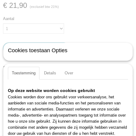
€ 21,90
(exclusief btw 21%)
Aantal
IN WINKELWAGEN
Cookies toestaan Opties
Specificaties
Toestemming
Details
Over
Productcode
Omschrijving
428LG-8
Op deze website worden cookies gebruikt
EAN code
Lange uitvoering
Cookies worden door ons gebruikt voor verkeersanalyse, het
4000896019601
Ergonmische HAZET-2-componenten-T-greep
aanbieden van sociale media-functies en het personaliseren van
Productcode leverancier
Oppervlak: verchroomd
informatie en advertenties. Daarnaast verlenen we onze sociale
428LG-8
Made in Germany
media-, advertentie- en analysepartners toegang tot informatie over
hoe u onze site gebruikt. Zij kunnen deze informatie gebruiken in
Productspecificaties:
combinatie met andere gegevens die zij mogelijk hebben verzameld
door uw gebruik van hun diensten of die u hen hebt verstrekt.
Sleutelwijdte: 8