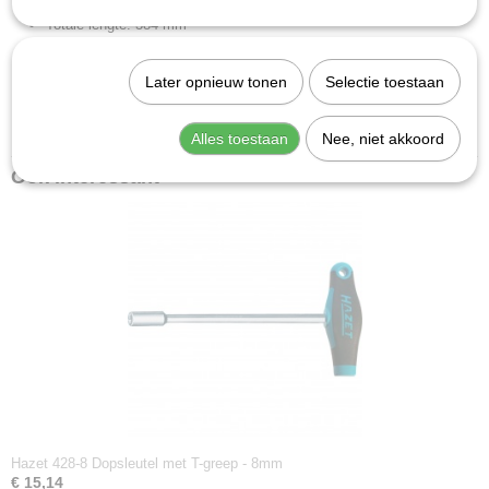
Totale lengte: 384 mm
Lengte l1: 350 mm
Afdrijving: Buiten-zeskant-profiel
Later opnieuw tonen
Selectie toestaan
Diameter: 12 mm
Nettogewicht (kg): 0.16 kg
Alles toestaan
Nee, niet akkoord
Ook interessant
Hazet 428-8 Dopsleutel met T-greep - 8mm
€ 15,14